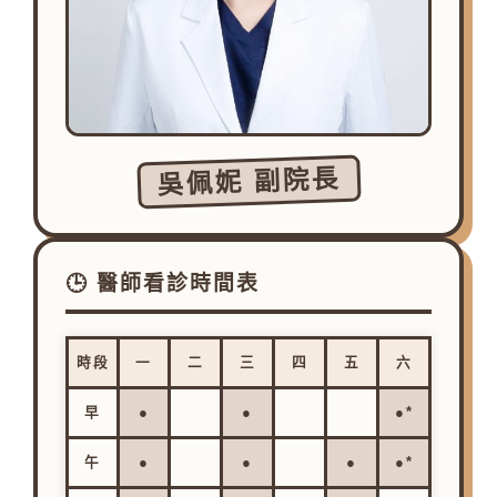
吳佩妮 副院長
🕒 醫師看診時間表
時段
一
二
三
四
五
六
早
●
●
●*
午
●
●
●
●*