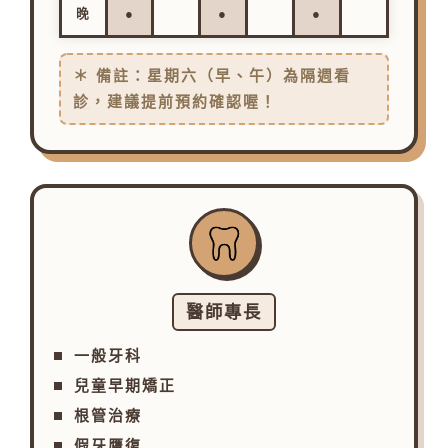
晚
●
●
●
＊ 備註：星期六（早、午）為
隔週看
診
，建議提前預約確認喔！
醫師專長
一般牙科
兒童早期矯正
根管治療
假牙贋復