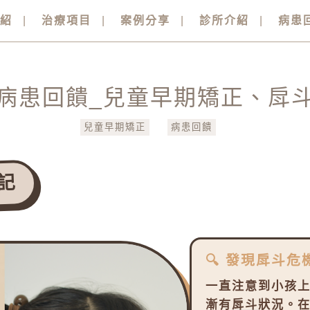
介紹
治療項目
案例分享
診所介紹
病患
病患回饋_兒童早期矯正、戽
兒童早期矯正
病患回饋
記
🔍 發現戽斗危
一直注意到小孩
漸有
戽斗
狀況。