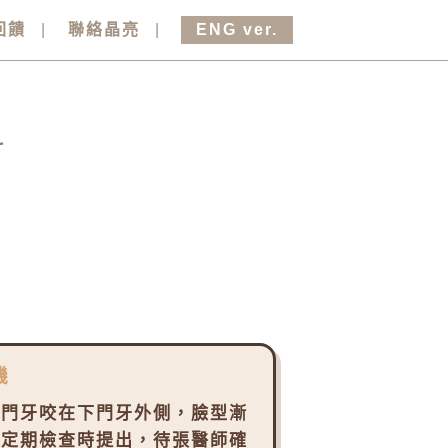
回饋
聯絡晶亮
ENG ver.
斗
機
上門牙咬在下門牙外側，臉型漸
在定期檢查時提出，待張醫師確