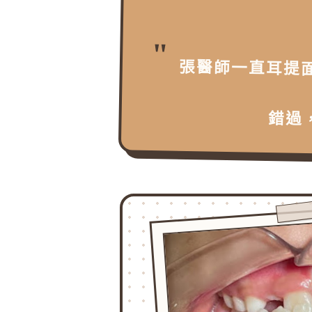
張醫師一直耳提
錯過