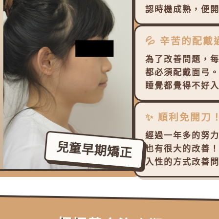
認時機成熟，便
💦 辛苦的配戴
為了改善問題，
都必須配戴
面弓
睡覺都覺得不好
✨ 順利免開刀
經過一年多的努
兒童早期矯正
也有很大的改善
入性的方式
改善