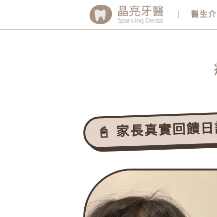
醫生
📓 家長真實回饋日